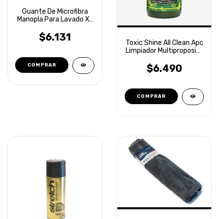
Guante De Microfibra
Manopla Para Lavado XL
Laffitte
$6.131
Toxic Shine All Clean Apc
Limpiador Multiproposito
600ml
$6.490