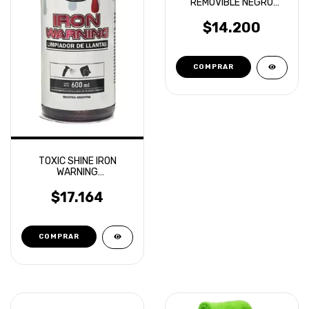
REMOVIBLE NEGRO
SATINADO
$14.200
TOXIC SHINE IRON
WARNING
DESCONTAMINANTE
FERRICO 600ML
$17.164