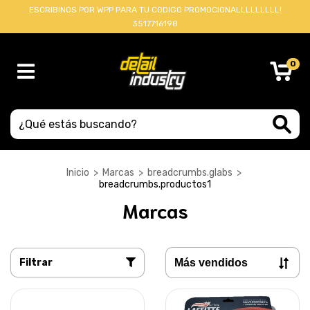
ESCRIBINOS POR WPP PARA TU CODIGO PROMOCIONALLLLLLLLL!
3517716198
0
Inicio
>
Marcas
>
breadcrumbs.glabs
>
breadcrumbs.productos1
Marcas
Filtrar