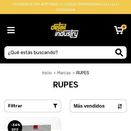
ESCRIBINOS POR WPP PARA TU CODIGO PROMOCIONALLLLLLLLL!
3517716198
0
Inicio
>
Marcas
>
RUPES
RUPES
Filtrar
-34
%
OFF