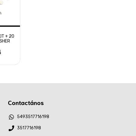
IT + 20
ISHER
4
Contactános
5493517716198
3517716198