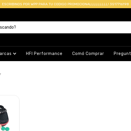
ESCRIBINOS POR WPP PARA TU CODIGO PROMOCIONALLLLLLLLL! 3517716198
arcas
HFI Performance
Comó Comprar
Pregunt
r