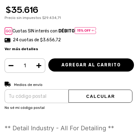
$35.616
Precio sin impuestos
$29.434,71
Cuotas SIN interés con
DÉBITO
24
cuotas de
$3.656,72
Ver más detalles
CAMBIAR CP
Entregas para el CP:
Medios de envío
CALCULAR
No sé mi código postal
** Detail Industry - All For Detailing **