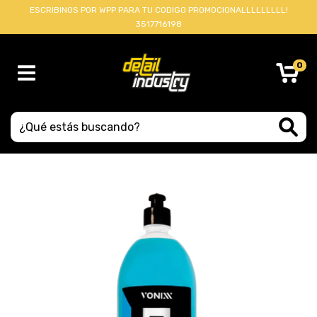
ESCRIBINOS POR WPP PARA TU CODIGO PROMOCIONALLLLLLLLL!
3517716198
0