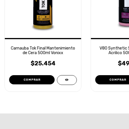
Carnauba Tok Final Mantenimiento
V80 Synthetic S
de Cera 500ml Vonixx
Acrilico 50
$25.454
$49