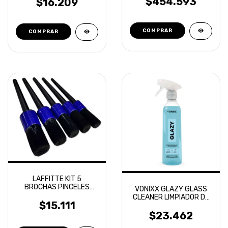
$454.593
$16.209
LAFFITTE KIT 5
BROCHAS PINCELES
VONIXX GLAZY GLASS
DETALLADO PREMIUM
CLEANER LIMPIADOR DE
DETAILING
$15.111
VIDRIOS 500ML
$23.462