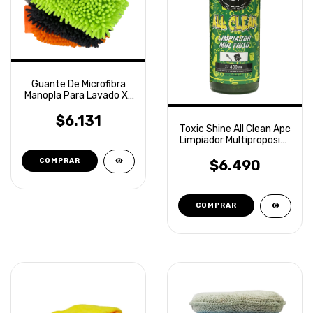
Guante De Microfibra
Manopla Para Lavado XL
Laffitte
$6.131
Toxic Shine All Clean Apc
Limpiador Multiproposito
600ml
$6.490