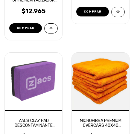
SHINE REVITALIZADOR
DE PLASTICOS EN
AEROSOL
$12.965
ZACS CLAY PAD
MICROFIBRA PREMIUM
DESCONTAMINANTE
OVERCARS 40X40
GRADO MEDIO
DOBLE PELO NARANJA