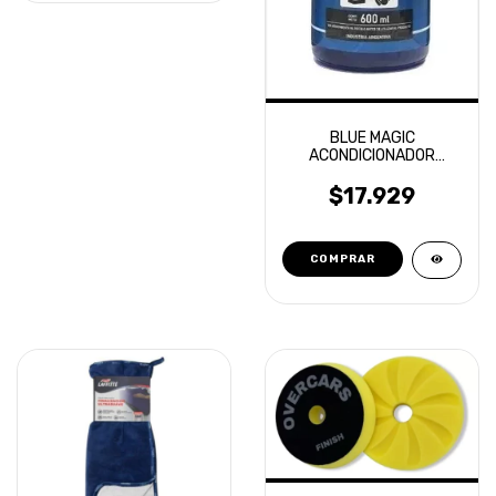
BLUE MAGIC
ACONDICIONADOR
EXTERIOR 600ML TOXIC
SHINE
$17.929