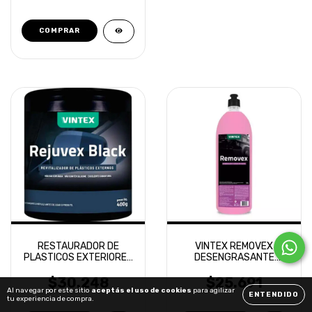
RESTAURADOR DE
VINTEX REMOVEX
PLASTICOS EXTERIORES
DESENGRASANTE
VINTEX REJUVEX BLACK
LIMPIADOR CHASIS 1.5 L
$30.248
$25.691
Al navegar por este sitio
aceptás el uso de cookies
para agilizar
ENTENDIDO
tu experiencia de compra.