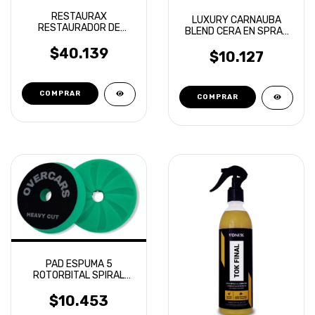
RESTAURAX
LUXURY CARNAUBA
RESTAURADOR DE
BLEND CERA EN SPRAY
PLASTICOS VONIXX
TOXIC SHINE
500ML
$40.139
$10.127
PAD ESPUMA 5
ROTORBITAL SPIRAL
AERIAL CORTE ALTO
OVERCARS
$10.453