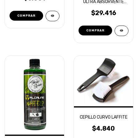
ULTRA ABSORVENTE
1200 GR 60X90
LAFFITTE
$29.416
CEPILLO CURVO LAFFITE
$4.840