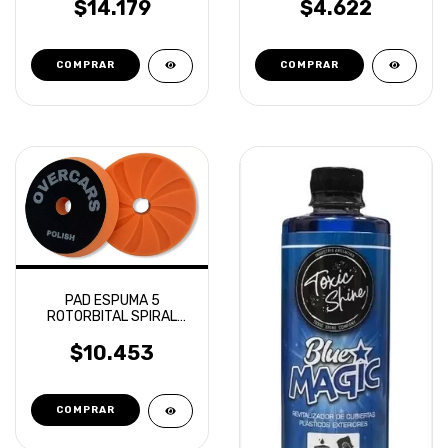
$14.179
$4.622
PAD ESPUMA 5
ROTORBITAL SPIRAL
AERIAL CORTE MEDIO
OVERCARS
$10.453