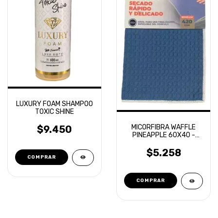
LUXURY FOAM SHAMPOO
TOXIC SHINE
MICORFIBRA WAFFLE
$9.450
PINEAPPLE 60X40 -
SECADO RAPIDO Y
DELICADO LAFFITTE
$5.258