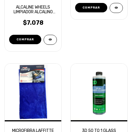
ALCALINE WHEELS
LIMPIADOR ALCALINO
APC LLANTAS - TOXIC
SHINE 600 ML
$7.078
MICROFIBRA LAFFITTE
3D 50 TO 1 GLASS