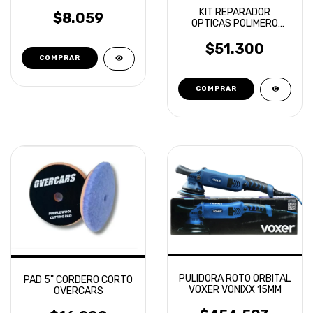
AUTOS LAFFITTE
KIT REPARADOR
DETAILING 180GR
$8.059
OPTICAS POLIMERO
LIQUIDO
$51.300
PULIDORA ROTO ORBITAL
PAD 5" CORDERO CORTO
VOXER VONIXX 15MM
OVERCARS