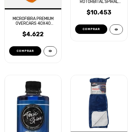
ROTORBITAL SPIRAL
AERIAL CORTE MEDIO
OVERCARS
$10.453
MICROFIBRA PREMIUM
OVERCARS 40X40
DOBLE PELO NARANJA
$4.622