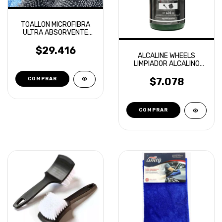
TOALLON MICROFIBRA
ULTRA ABSORVENTE
1200 GR 60X90
LAFFITTE
$29.416
ALCALINE WHEELS
LIMPIADOR ALCALINO
APC LLANTAS - TOXIC
SHINE 600 ML
$7.078