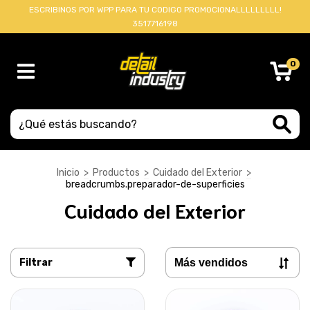
ESCRIBINOS POR WPP PARA TU CODIGO PROMOCIONALLLLLLLLL!
3517716198
0
Inicio
>
Productos
>
Cuidado del Exterior
>
breadcrumbs.preparador-de-superficies
Cuidado del Exterior
Filtrar