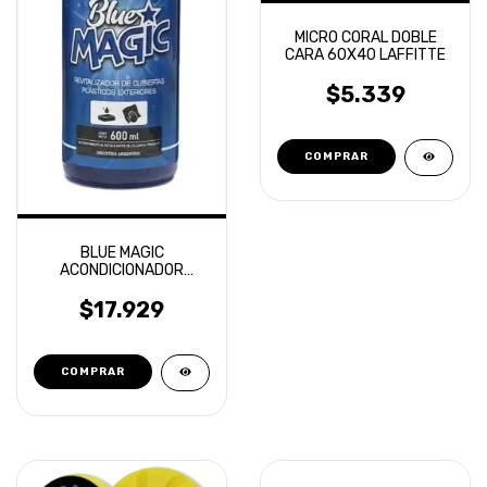
MICRO CORAL DOBLE
CARA 60X40 LAFFITTE
$5.339
BLUE MAGIC
ACONDICIONADOR
EXTERIOR 600ML TOXIC
SHINE
$17.929