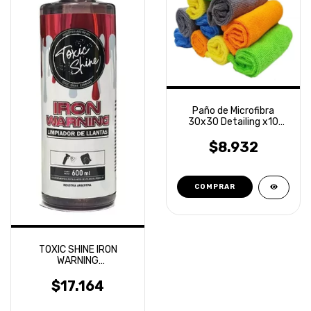
Paño de Microfibra
30x30 Detailing x10
unidades Laffitte
$8.932
TOXIC SHINE IRON
WARNING
DESCONTAMINANTE
FERRICO 600ML
$17.164