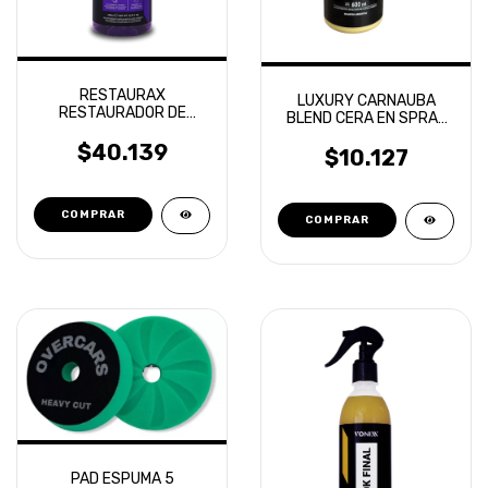
RESTAURAX
LUXURY CARNAUBA
RESTAURADOR DE
BLEND CERA EN SPRAY
PLASTICOS VONIXX
TOXIC SHINE
500ML
$40.139
$10.127
PAD ESPUMA 5