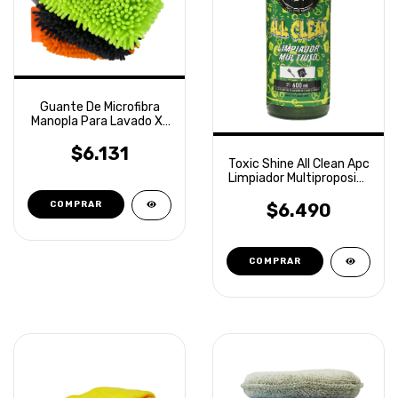
Guante De Microfibra
Manopla Para Lavado XL
Laffitte
$6.131
Toxic Shine All Clean Apc
Limpiador Multiproposito
600ml
$6.490