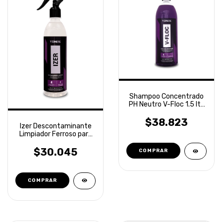
Shampoo Concentrado
PH Neutro V-Floc 1.5 lts
Vonixx
$38.823
Izer Descontaminante
Limpiador Ferroso para
Llantas Vonixx
$30.045