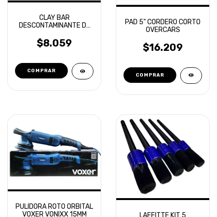
CLAY BAR
PAD 5" CORDERO CORTO
DESCONTAMINANTE DE
OVERCARS
AUTOS LAFFITTE
DETAILING 180GR
$8.059
$16.209
PULIDORA ROTO ORBITAL
VOXER VONIXX 15MM
LAFFITTE KIT 5