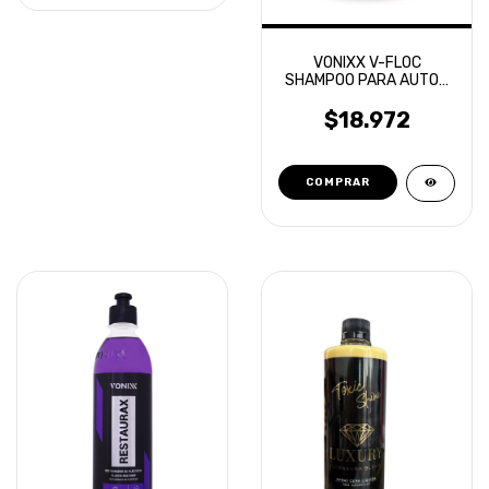
VONIXX V-FLOC
SHAMPOO PARA AUTOS
SUPER CONCENTRADO
500ML
$18.972