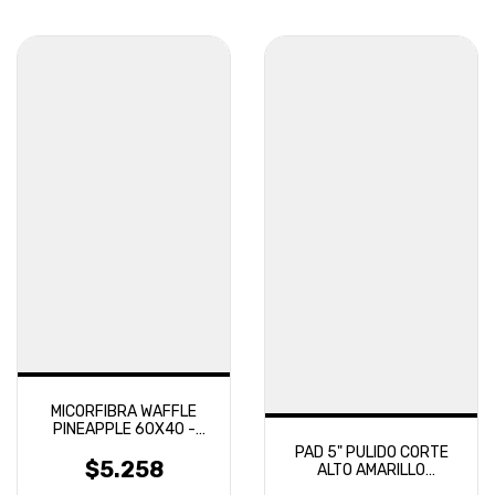
MICORFIBRA WAFFLE
PINEAPPLE 60X40 -
SECADO RAPIDO Y
PAD 5" PULIDO CORTE
DELICADO LAFFITTE
$5.258
ALTO AMARILLO
ROTATIVA - LAFFITTE