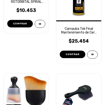
ROTORBITAL SPIRAL
AERIAL CORTE ALTO
OVERCARS
$10.453
Carnauba Tok Final
Mantenimiento de Cera
500ml Vonixx
$25.454