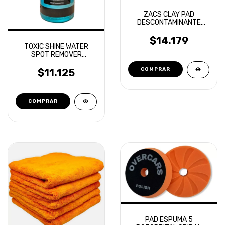
ZACS CLAY PAD
DESCONTAMINANTE
GRADO MEDIO
$14.179
TOXIC SHINE WATER
SPOT REMOVER
REMOVEDOR MANCHAS
DE AGUA
$11.125
PAD ESPUMA 5