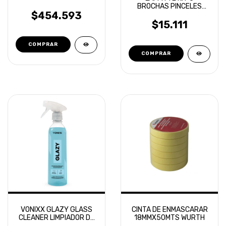
BROCHAS PINCELES
$454.593
DETALLADO PREMIUM
DETAILING
$15.111
VONIXX GLAZY GLASS
CINTA DE ENMASCARAR
CLEANER LIMPIADOR DE
18MMX50MTS WURTH
VIDRIOS 500ML