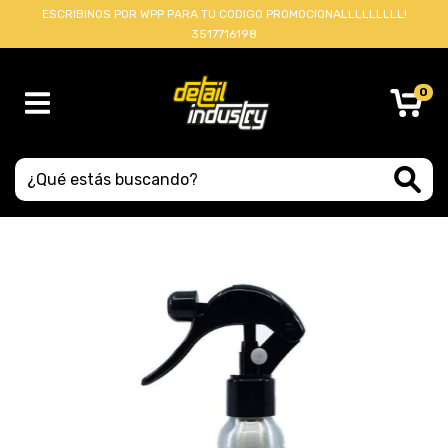
ESCRIBINOS POR WPP PARA TU CODIGO PROMOCIONALLLLLLLLL!
3517716198
0