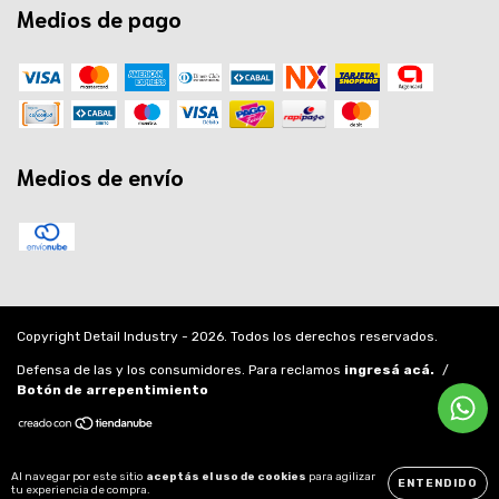
Medios de pago
Medios de envío
Copyright Detail Industry - 2026. Todos los derechos reservados.
Defensa de las y los consumidores. Para reclamos
ingresá acá.
/
Botón de arrepentimiento
Al navegar por este sitio
aceptás el uso de cookies
para agilizar
ENTENDIDO
tu experiencia de compra.