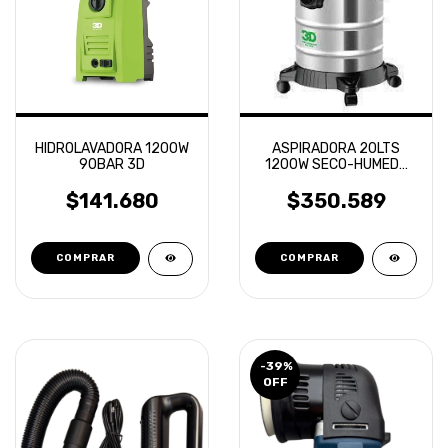
HIDROLAVADORA 1200W
ASPIRADORA 20LTS
90BAR 3D
1200W SECO-HUMEDO
3D
$141.680
$350.589
-39
%
OFF