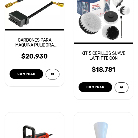
CARBONES PARA
MAQUINA PULIDORA
VONIXX VOXER ROTO
KIT 5 CEPILLOS SUAVE
ORBITAL
$20.930
LAFFITTE CON
EXTENSOR PARA
TALADRO ALTA
$18.781
RESISTENCIA