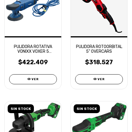
PULIDORA ROTATIVA
PULIDORA ROTOORBITAL
VONIXX VOXER 5
5" OVERCARS
PULGADAS 125MM
1250W/220V
$422.409
$318.527
VER
VER
SIN STOCK
SIN STOCK