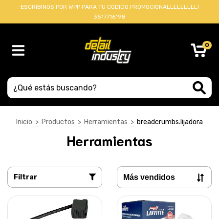
ESCRIBINOS POR WPP PARA TU CODIGO PROMOCIONALLLLLLLLL!
3517716198
0
Inicio
>
Productos
>
Herramientas
>
breadcrumbs.lijadora
Herramientas
Filtrar