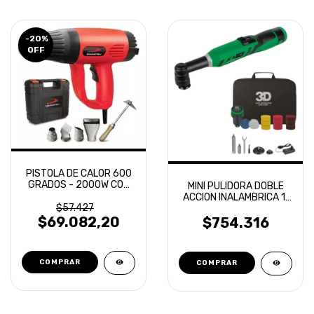
-20
%
OFF
PISTOLA DE CALOR 600
GRADOS - 2000W CON
MINI PULIDORA DOBLE
ACCESORIOS Y MALETIN
ACCION INALAMBRICA 1"
- DAIHATSU
$57.427
2" + ACCESORIOS 3D
$69.082,20
$754.316