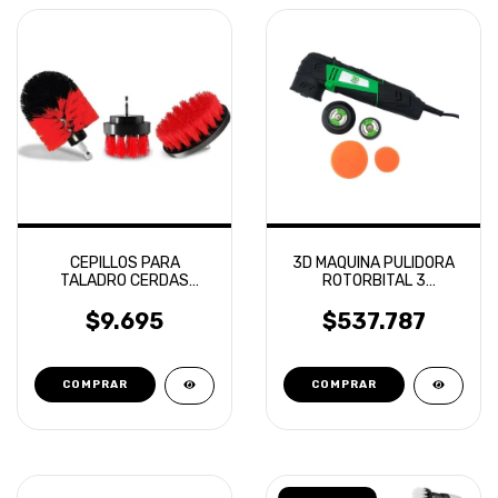
CEPILLOS PARA
3D MAQUINA PULIDORA
TALADRO CERDAS
ROTORBITAL 3
DURAS LIMPIEZA
PULGADAS DOBLE
DETAILING 3D HD
ACCION
$9.695
$537.787