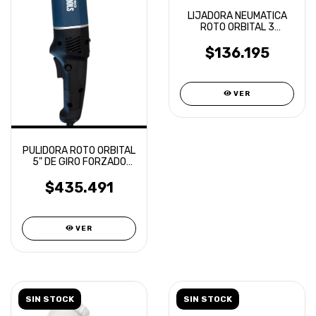
LIJADORA NEUMATICA
ROTO ORBITAL 3
PULGADAS 3D L-03
$136.195
VER
PULIDORA ROTO ORBITAL
5" DE GIRO FORZADO
PROTOOLS - SPEED PRO
02
$435.491
VER
SIN STOCK
SIN STOCK