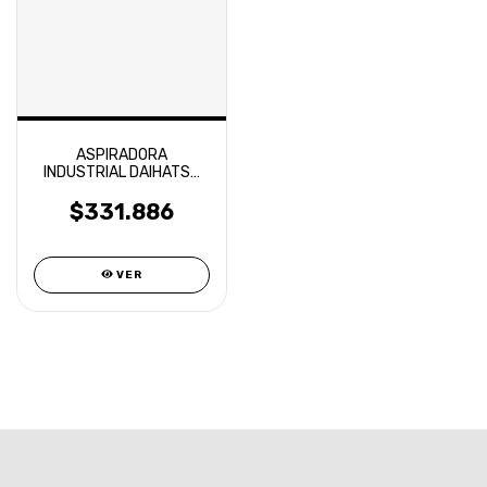
ASPIRADORA
INDUSTRIAL DAIHATSU
DE 1200 WATTS ASP20-
1200
$331.886
VER