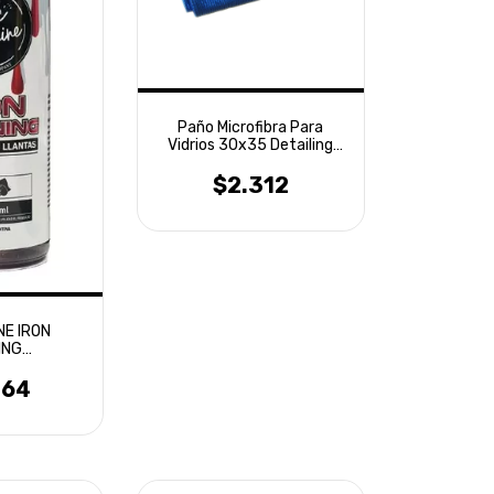
Paño Microfibra Para
Vidrios 30x35 Detailing
Laffitte
$2.312
NE IRON
ING
MINANTE
 600ML
164