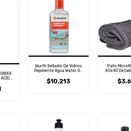
Wurth Sellador De Vidrios
Paño Microfi
Repelente Agua Water Off
60x40 Detaili
VONIXX
100ml
 ACIDO
$10.213
$3.
1