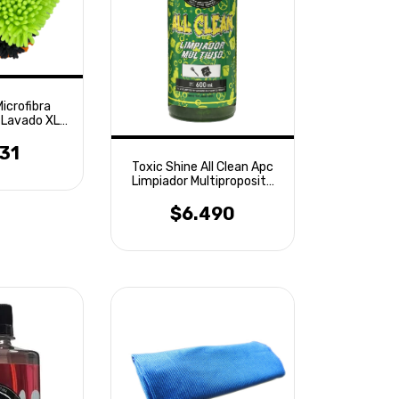
icrofibra
 Lavado XL
tte
131
Toxic Shine All Clean Apc
Limpiador Multiproposito
600ml
$6.490