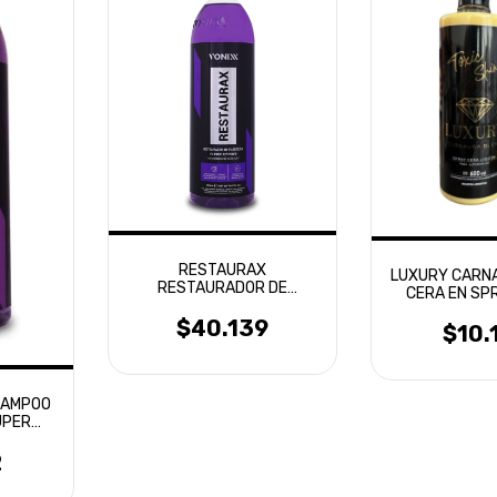
RESTAURAX
LUXURY CARN
RESTAURADOR DE
CERA EN SP
PLASTICOS VONIXX 500ML
SHI
$40.139
$10.
HAMPOO
UPER
500ML
2