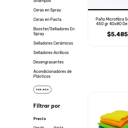
Shampoo
Ceras en Spray
Paño Microfibra 
Ceras en Pasta
450 gr 40x80 Det
Laffitte
Booster/Selladores En
$5.485
Spray
Selladores Cerámicos
Selladores Acrílicos
Desengrasantes
Acondicionadores de
Plásticos
VER MÁS
Filtrar por
Precio
Desde
Hasta