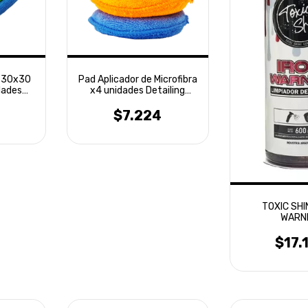
a 30x30
Pad Aplicador de Microfibra
dades
x4 unidades Detailing
Laffitte
$7.224
TOXIC SHI
WARN
DESCONTA
FERRICO
$17.