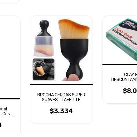
CLAY 
DESCONTAMI
AUTOS LA
DETAILIN
$8.
BROCHA CERDAS SUPER
SUAVES - LAFFITTE
inal
$3.334
e Cera
x
4