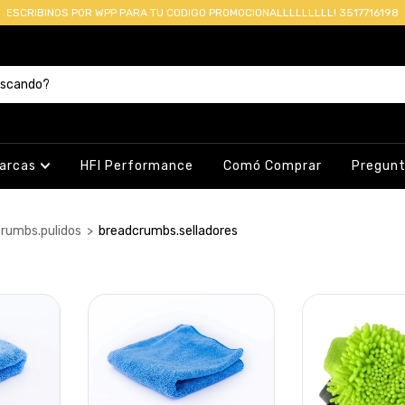
ESCRIBINOS POR WPP PARA TU CODIGO PROMOCIONALLLLLLLLL! 3517716198
arcas
HFI Performance
Comó Comprar
Pregunt
rumbs.pulidos
>
breadcrumbs.selladores