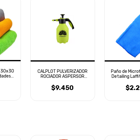
a 30x30
CALPLOT PULVERIZADOR
Paño de Micro
idades
ROCIADOR ASPERSOR
Detailing Laff
MANUAL 2L
$9.450
$2.