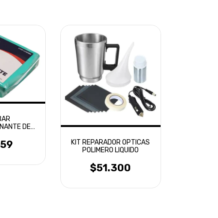
BAR
NANTE DE
FFITTE
KIT REPARADOR OPTICAS
G 180GR
059
POLIMERO LIQUIDO
$51.300