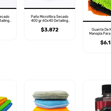
Secado
Paño Microfibra Secado
ailing
400 gr 60x40 Detailing
Laffitte
$3.872
Guante De M
Manopla Para
Laffi
$6.