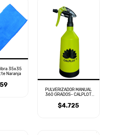
fibra 35x35
itte Naranja
259
PULVERIZADOR MANUAL
360 GRADOS- CALPLOT
1LT
$4.725