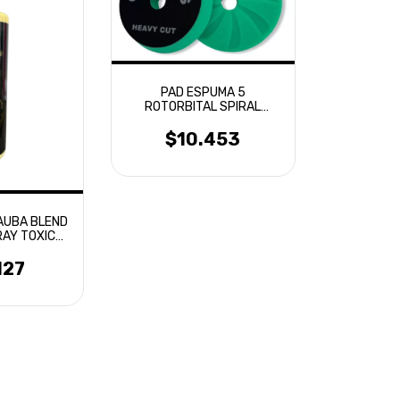
PAD ESPUMA 5
ROTORBITAL SPIRAL
AERIAL CORTE ALTO
OVERCARS
$10.453
AUBA BLEND
RAY TOXIC
NE
127