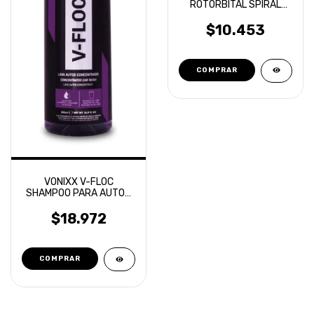
ROTORBITAL SPIRAL
AERIAL CORTE ALTO
OVERCARS
$10.453
VONIXX V-FLOC
SHAMPOO PARA AUTOS
SUPER CONCENTRADO
500ML
$18.972