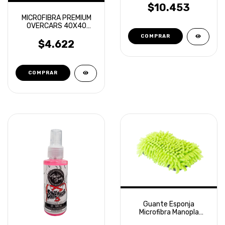
OVERCARS
$10.453
MICROFIBRA PREMIUM
OVERCARS 40X40
DOBLE PELO NARANJA
$4.622
Guante Esponja
Microfibra Manopla
Lavado Laffitte