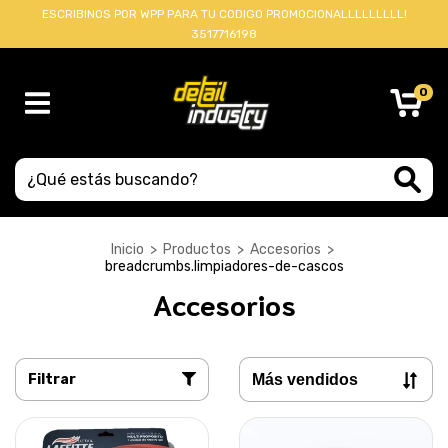
ESCRIBINOS POR WPP PARA TU CODIGO PROMOCIONALLLLLLLLL!
3517716198
0
Inicio
>
Productos
>
Accesorios
>
breadcrumbs.limpiadores-de-cascos
Accesorios
Filtrar