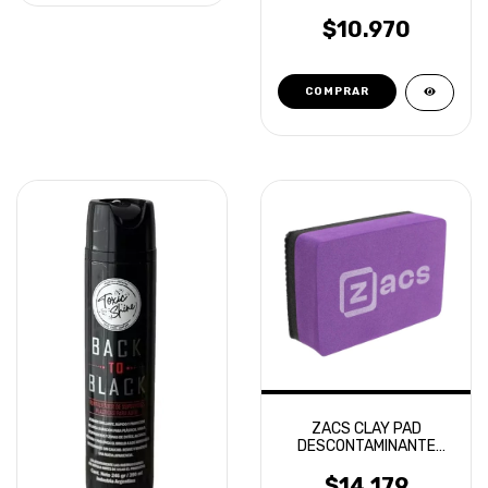
PLASTICOS TOXIC SHINE
600ML
$10.970
ZACS CLAY PAD
DESCONTAMINANTE
GRADO MEDIO
$14.179