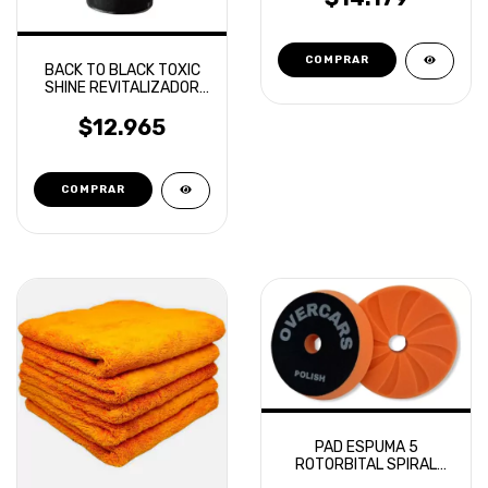
BACK TO BLACK TOXIC
SHINE REVITALIZADOR
DE PLASTICOS EN
AEROSOL
$12.965
PAD ESPUMA 5
ROTORBITAL SPIRAL
AERIAL CORTE MEDIO