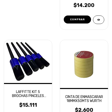
MILITAR
$14.200
LAFFITTE KIT 5
BROCHAS PINCELES
CINTA DE ENMASCARAR
DETALLADO PREMIUM
18MMX50MTS WURTH
DETAILING
$15.111
$2.600