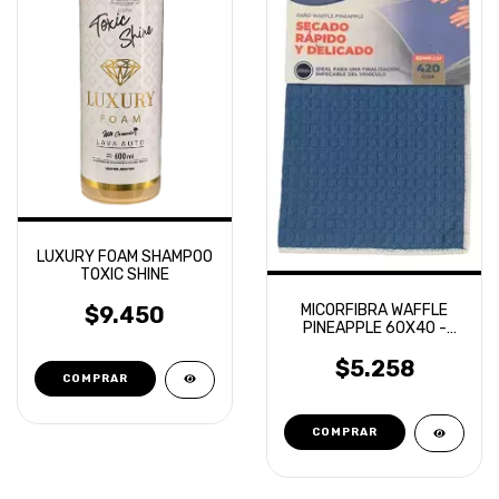
LUXURY FOAM SHAMPOO
TOXIC SHINE
MICORFIBRA WAFFLE
$9.450
PINEAPPLE 60X40 -
SECADO RAPIDO Y
DELICADO LAFFITTE
$5.258