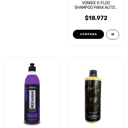
VONIXX V-FLOC
SHAMPOO PARA AUTOS
SUPER CONCENTRADO
500ML
$18.972