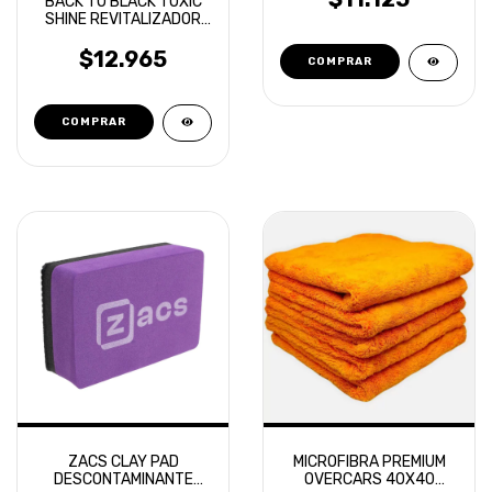
BACK TO BLACK TOXIC
SHINE REVITALIZADOR
DE PLASTICOS EN
AEROSOL
$12.965
ZACS CLAY PAD
MICROFIBRA PREMIUM
DESCONTAMINANTE
OVERCARS 40X40