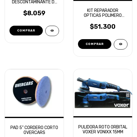
DESCONTAMINANTE DE
AUTOS LAFFITTE
KIT REPARADOR
DETAILING 180GR
$8.059
OPTICAS POLIMERO
LIQUIDO
$51.300
PULIDORA ROTO ORBITAL
PAD 5" CORDERO CORTO
VOXER VONIXX 15MM
OVERCARS