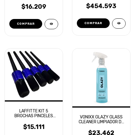
$454.593
$16.209
LAFFITTE KIT 5
BROCHAS PINCELES
VONIXX GLAZY GLASS
DETALLADO PREMIUM
CLEANER LIMPIADOR DE
DETAILING
$15.111
VIDRIOS 500ML
$23.462