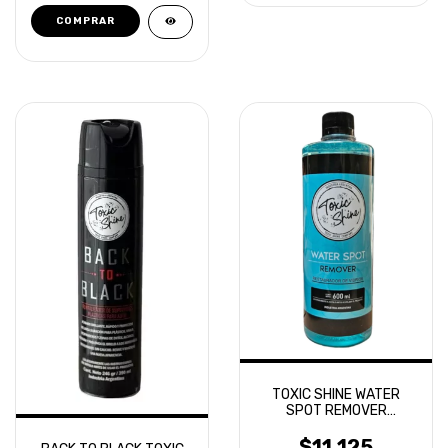
TOXIC SHINE WATER
SPOT REMOVER
REMOVEDOR MANCHAS
DE AGUA
$11.125