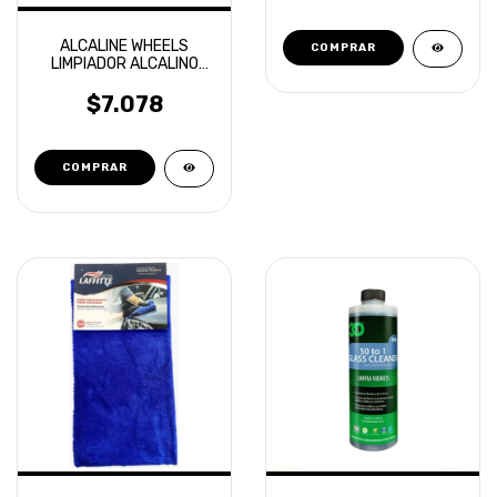
ALCALINE WHEELS
LIMPIADOR ALCALINO
APC LLANTAS - TOXIC
SHINE 600 ML
$7.078