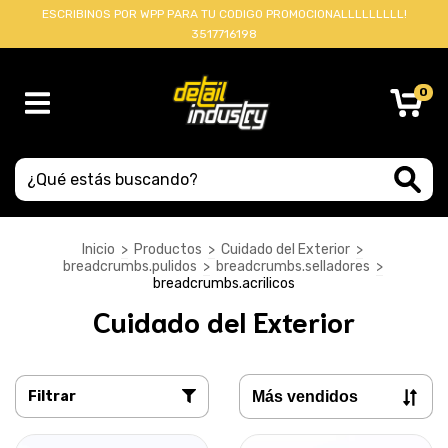
ESCRIBINOS POR WPP PARA TU CODIGO PROMOCIONALLLLLLLLL!
3517716198
0
Inicio
>
Productos
>
Cuidado del Exterior
>
breadcrumbs.pulidos
>
breadcrumbs.selladores
>
breadcrumbs.acrilicos
Cuidado del Exterior
Filtrar