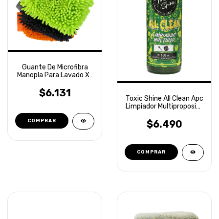
Guante De Microfibra
Manopla Para Lavado XL
Laffitte
$6.131
Toxic Shine All Clean Apc
Limpiador Multiproposito
600ml
$6.490