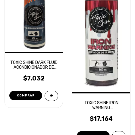
TOXIC SHINE DARK FLUID
ACONDICIONADOR DE
CUBIERTAS 600ML
$7.032
TOXIC SHINE IRON
WARNING
DESCONTAMINANTE
FERRICO 600ML
$17.164