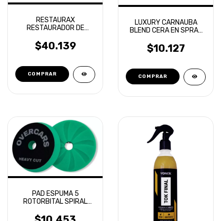
RESTAURAX
LUXURY CARNAUBA
RESTAURADOR DE
BLEND CERA EN SPRAY
PLASTICOS VONIXX
TOXIC SHINE
500ML
$40.139
$10.127
PAD ESPUMA 5
ROTORBITAL SPIRAL
AERIAL CORTE ALTO
OVERCARS
$10.453