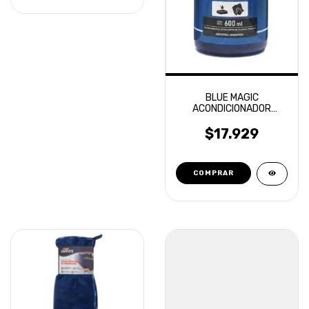
BLUE MAGIC
ACONDICIONADOR
EXTERIOR 600ML TOXIC
SHINE
$17.929