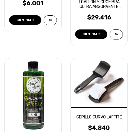
TOALLON MICROFIBRA
$6.001
ULTRA ABSORVENTE
1200 GR 60X90
LAFFITTE
$29.416
CEPILLO CURVO LAFFITE
$4.840