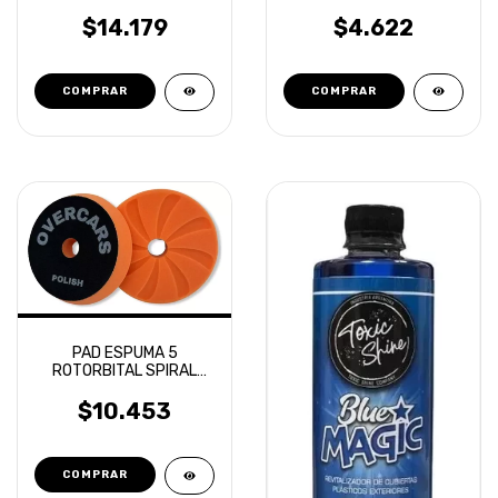
GRADO MEDIO
DOBLE PELO NARANJA
$14.179
$4.622
PAD ESPUMA 5
ROTORBITAL SPIRAL
AERIAL CORTE MEDIO
OVERCARS
$10.453