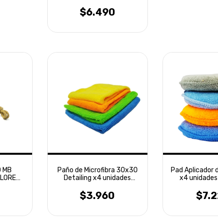
600ml
$6.490
 MB
Paño de Microfibra 30x30
Pad Aplicador d
FLORES
Detailing x4 unidades
x4 unidades 
Laffitte
Laffi
$3.960
$7.