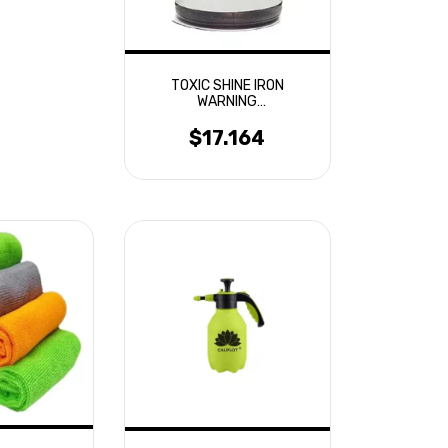
TOXIC SHINE IRON
WARNING
DESCONTAMINANTE
FERRICO 600ML
$17.164