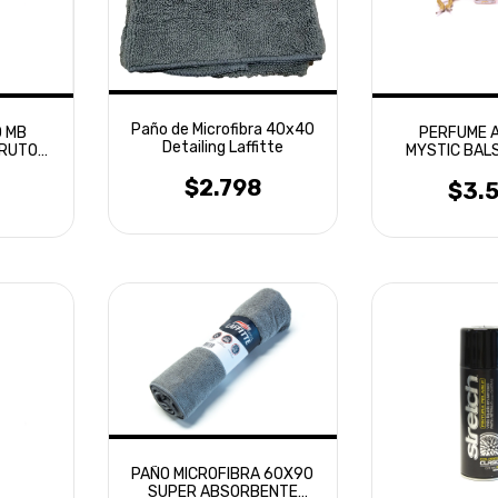
Paño de Microfibra 40x40
 MB
PERFUME 
Detailing Laffitte
FRUTOS
MYSTIC BAL
ITALI
$2.798
$3.
PAÑO MICROFIBRA 60X90
SUPER ABSORBENTE