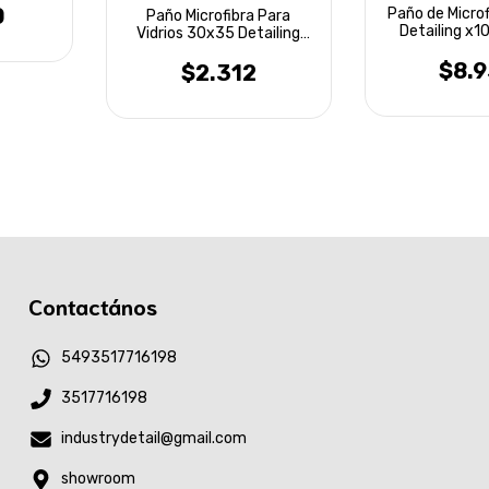
0
Paño de Micro
Paño Microfibra Para
Detailing x1
Vidrios 30x35 Detailing
Laffi
Laffitte
$8.
$2.312
Contactános
5493517716198
3517716198
industrydetail@gmail.com
showroom