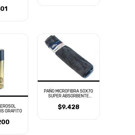
501
PAÑO MICROFIBRA 50X70
SUPER ABSORBENTE
LAFFITTE
$9.428
AEROSOL
IS GRAFITO
200