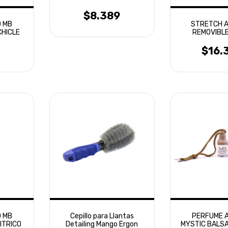
LAFFITTE
$8.389
 MB
STRETCH 
CHICLE
REMOVIBL
BRILL
$16.
 MB
Cepillo para Llantas
PERFUME 
ITRICO
Detailing Mango Ergon
MYSTIC BALS