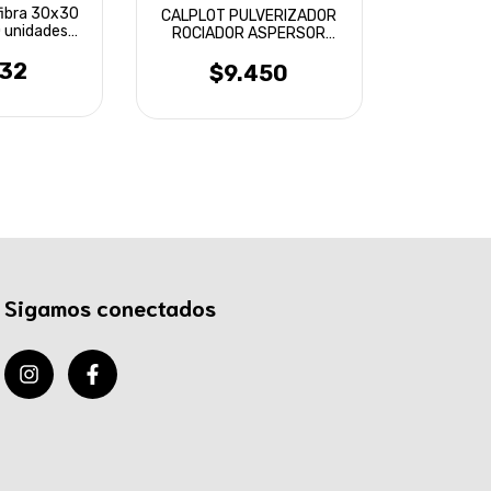
fibra 30x30
CALPLOT PULVERIZADOR
0 unidades
ROCIADOR ASPERSOR
tte
MANUAL 2L
932
$9.450
Sigamos conectados