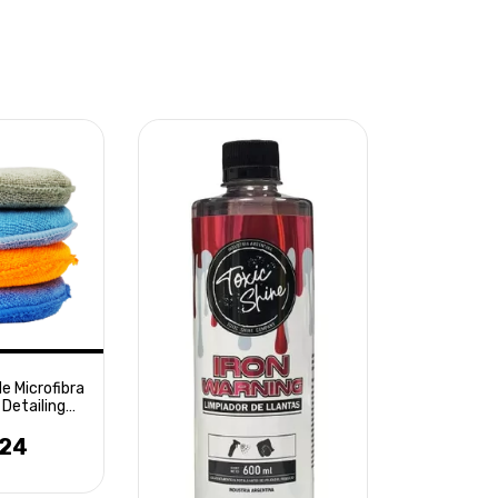
e Microfibra
Detailing
tte
224