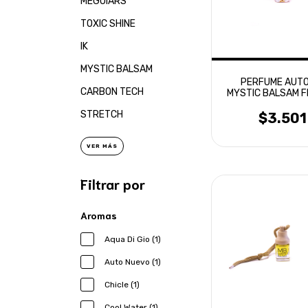
MEGUIARS
TOXIC SHINE
IK
MYSTIC BALSAM
PERFUME AUTO
CARBON TECH
MYSTIC BALSAM 
ROJOS
STRETCH
$3.501
VER MÁS
Filtrar por
Aromas
Aqua Di Gio (1)
Auto Nuevo (1)
Chicle (1)
Cool Water (1)