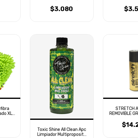
$3.080
$3.
fibra
STRETCH 
ado XL
REMOVIBLE GR
$14.
Toxic Shine All Clean Apc
Limpiador Multiproposito