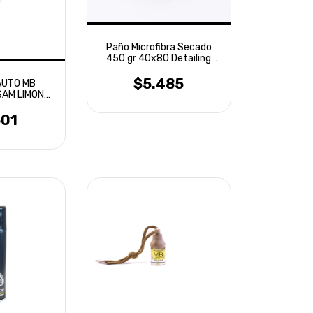
Paño Microfibra Secado
450 gr 40x80 Detailing
Laffitte
$5.485
AUTO MB
SAM LIMON
ANO
501