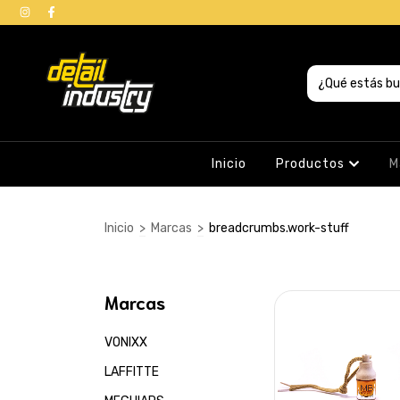
Inicio
Productos
M
Inicio
>
Marcas
>
breadcrumbs.work-stuff
Marcas
VONIXX
LAFFITTE