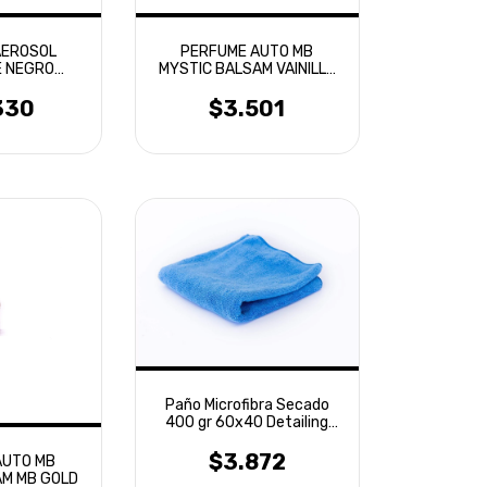
AEROSOL
PERFUME AUTO MB
E NEGRO
MYSTIC BALSAM VAINILLA
ANTE
GOLD
330
$3.501
Paño Microfibra Secado
400 gr 60x40 Detailing
Laffitte
$3.872
AUTO MB
AM MB GOLD