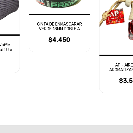
CINTA DE ENMASCARAR
VERDE 18MM DOBLE A
$4.450
Waffle
affitte
AP - AIR
AROMATIZA
VEHIC
$3.