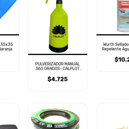
a 35x35
Wurth Sellador
Naranja
Repelente Agu
100
$10.
PULVERIZADOR MANUAL
360 GRADOS- CALPLOT
1LT
$4.725