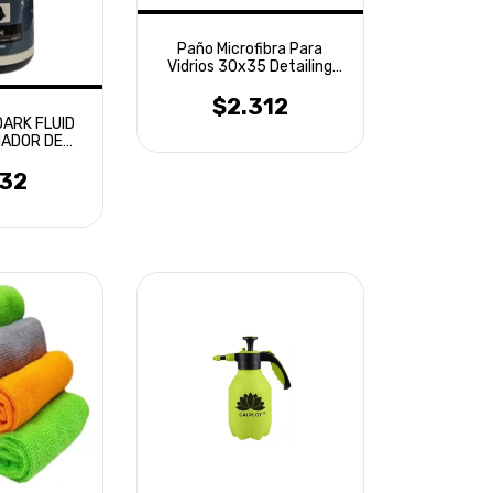
Paño Microfibra Para
Vidrios 30x35 Detailing
Laffitte
$2.312
DARK FLUID
NADOR DE
S 600ML
032