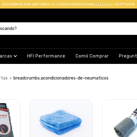
ESCRIBINOS POR WPP PARA TU CODIGO PROMOCIONALLLLLLLLL! 3517716198
arcas
HFI Performance
Comó Comprar
Pregunt
rtas
>
breadcrumbs.acondicionadores-de-neumaticos