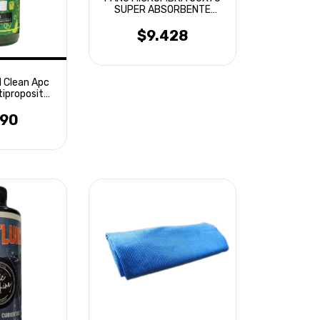
SUPER ABSORBENTE
LAFFITTE
$9.428
l Clean Apc
tiproposito
ml
490