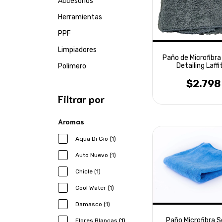
Accesorios
Herramientas
PPF
Limpiadores
Paño de Microfibr
Detailing Laffi
Polimero
$2.798
Filtrar por
Aromas
Aqua Di Gio (1)
Auto Nuevo (1)
Chicle (1)
Cool Water (1)
Damasco (1)
Paño Microfibra 
Flores Blancas (1)