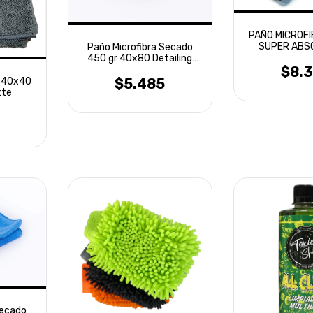
PAÑO MICROF
SUPER ABS
Paño Microfibra Secado
LAFFI
450 gr 40x80 Detailing
$8.
Laffitte
a 40x40
$5.485
tte
Secado