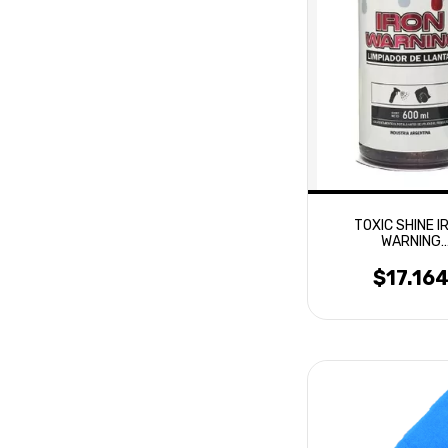
TOXIC SHINE I
WARNING
DESCONTAMIN
FERRICO 600
$17.16