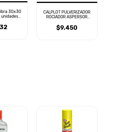
fibra 30x30
CALPLOT PULVERIZADOR
0 unidades
ROCIADOR ASPERSOR
tte
MANUAL 2L
932
$9.450