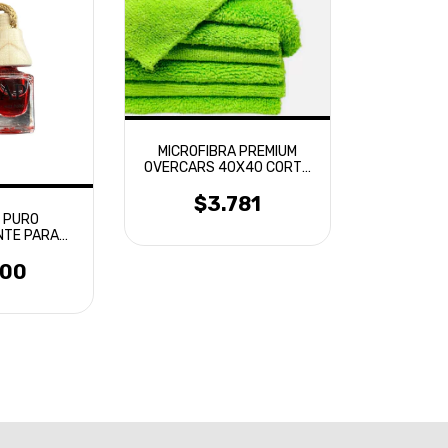
MICROFIBRA PREMIUM
OVERCARS 40X40 CORTE
LASER
$3.781
E PURO
NTE PARA
ULOS
500