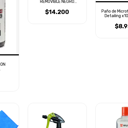
REMOVIBLE NEGRO
SATINADO
$14.200
Paño de Micro
Detailing x1
Laffi
$8.
RON
ANTE
ML
4