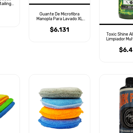
ailing
Guante De Microfibra
Manopla Para Lavado XL
Laffitte
$6.131
Toxic Shine Al
Limpiador Mul
600
$6.