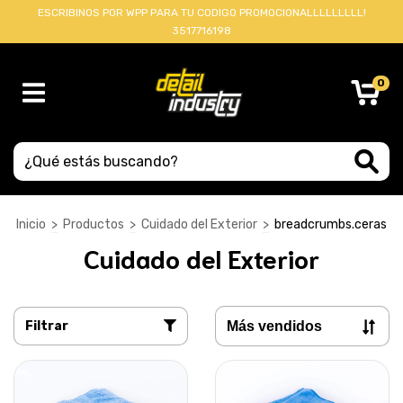
ESCRIBINOS POR WPP PARA TU CODIGO PROMOCIONALLLLLLLLL!
3517716198
0
Inicio
>
Productos
>
Cuidado del Exterior
>
breadcrumbs.ceras
Cuidado del Exterior
Filtrar