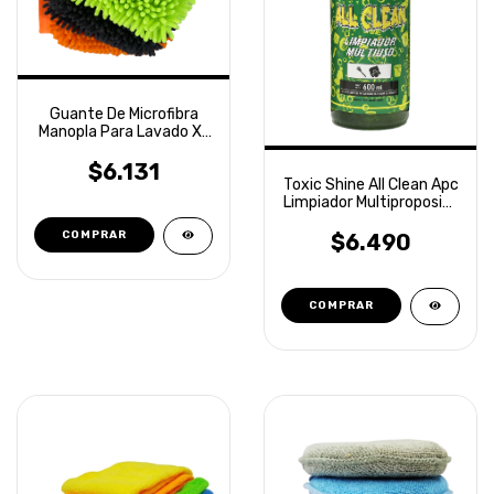
Guante De Microfibra
Manopla Para Lavado XL
Laffitte
$6.131
Toxic Shine All Clean Apc
Limpiador Multiproposito
600ml
$6.490