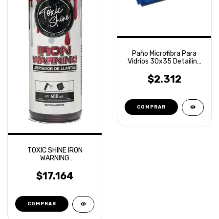
Paño Microfibra Para
Vidrios 30x35 Detailing
Laffitte
$2.312
TOXIC SHINE IRON
WARNING
DESCONTAMINANTE
FERRICO 600ML
$17.164