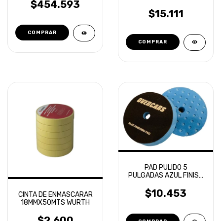
$454.593
DETALLADO PREMIUM
DETAILING
$15.111
PAD PULIDO 5
PULGADAS AZUL FINISH
ROTORBITAL OVERCARS
$10.453
CINTA DE ENMASCARAR
18MMX50MTS WURTH
$2.600