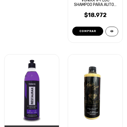
VONIXX V-FLOC
SHAMPOO PARA AUTOS
SUPER CONCENTRADO
500ML
$18.972