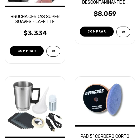
DESCONTAMINANTE DE
AUTOS LAFFITTE
DETAILING 180GR
$8.059
BROCHA CERDAS SUPER
SUAVES - LAFFITTE
$3.334
PAD 5" CORDERO CORTO