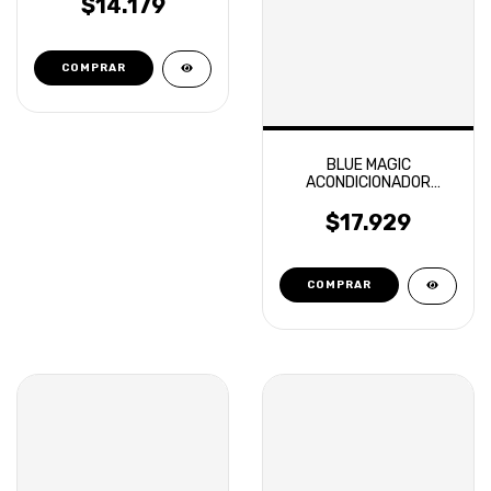
$14.179
BLUE MAGIC
ACONDICIONADOR
EXTERIOR 600ML TOXIC
SHINE
$17.929